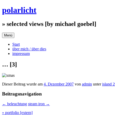
Zum
polarlicht
Inhalt
springen
» selected views [by michael goebel]
Menü
Start
über mich / über dies
impressum
… [3]
Dieser Beitrag wurde am
4. Dezember 2007
von
admin
unter
island 
Beitragsnavigation
←
beleuchtung
steam iron
→
» portfolio [extern]