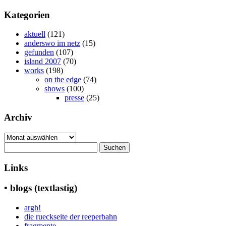
Kategorien
aktuell
(121)
anderswo im netz
(15)
gefunden
(107)
island 2007
(70)
works
(198)
on the edge
(74)
shows
(100)
presse
(25)
Archiv
Archiv
Suchen
nach:
Links
• blogs (textlastig)
argh!
die rueckseite der reeperbahn
fragmente