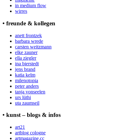
in medium flow
wirres
• freunde & kollegen
anett frontzek
barbara wrede
carsten weitzmann
elke zauner
ella ziegler
ina bierstedt
jens brand
katia kelm
milenotopia
peter anders
tanja vonseelen
urs lüthi
uta zaumseil
• kunst – blogs & infos
art21
artblog cologne
artmagazine.cc