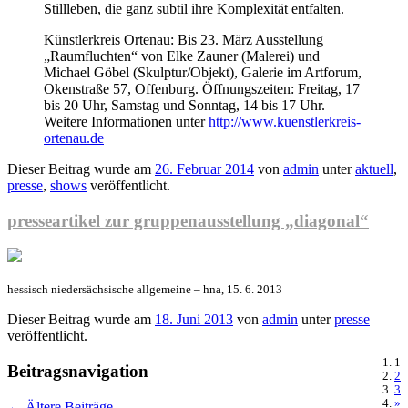
Stillleben, die ganz subtil ihre Komplexität entfalten.
Künstlerkreis Ortenau: Bis 23. März Ausstellung
„Raumfluchten“ von Elke Zauner (Malerei) und
Michael Göbel (Skulptur/Objekt), Galerie im Artforum,
Okenstraße 57, Offenburg. Öffnungszeiten: Freitag, 17
bis 20 Uhr, Samstag und Sonntag, 14 bis 17 Uhr.
Weitere Informationen unter
http://www.kuenstlerkreis-
ortenau.de
Dieser Beitrag wurde am
26. Februar 2014
von
admin
unter
aktuell
,
presse
,
shows
veröffentlicht.
presseartikel zur gruppenausstellung „diagonal“
hessisch niedersächsische allgemeine – hna, 15. 6. 2013
Dieser Beitrag wurde am
18. Juni 2013
von
admin
unter
presse
veröffentlicht.
1
Beitragsnavigation
2
3
»
←
Ältere Beiträge