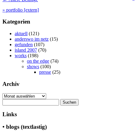
» portfolio [extern]
Kategorien
aktuell
(121)
anderswo im netz
(15)
gefunden
(107)
island 2007
(70)
works
(198)
on the edge
(74)
shows
(100)
presse
(25)
Archiv
Archiv
Suchen
nach:
Links
• blogs (textlastig)