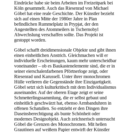
Eindrücke habe sie beim Arbeiten im Freizeitpark bei
Köln gesammelt. Auch das Riesenrad von Michael
Göbel hat eine reale Geschichte. Der Künstler bezieht
sich auf einen Mitte der 1980er Jahre in Plan
befindlichen Rummelplatz in Prypjat, der den
Angestellten des Atommeilers in Tschernobyl
Abwechslung verschaffen sollte. Das Projekt ist
gestoppt worden.
Göbel schafft dreidimensionale Objekte und gibt ihnen
einen einheitlichen Anstrich. Gleichmachen will er
individuelle Erscheinungen, kaum mehr unterscheidbar
voneinander – ob es Baukastenelemente sind, die er in
seiner eierschalenfarbenen Pförtnerloge zeigt, oder
Riesenrad und Karussell. Unter ihrer monochromen
Hülle verlieren die Gegenstände ihre Einzigartigkeit.
Göbel setzt sich kulturkritisch mit dem Individualismus
auseinander. Auf der oberen Etage zeigt er seine
Schmetterlingssammlung, die er selbst gebaut und
einheitlich geschwärzt hat, ebenso Armbanduhren in
offenen Schatullen. So entzieht er den Dingen ihre
Daseinsberechtigung als bunte Schönheit oder
modernes Designobjekt. Auch zeichnerisch untersucht
Göbel die Grenzen des Monochromen. Mit hellen
Grautönen auf weißem Papier entwirft der Künstler