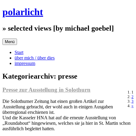
Zum
polarlicht
Inhalt
springen
» selected views [by michael goebel]
Menü
Start
über mich / über dies
impressum
Kategoriearchiv:
presse
Presse zur Ausstellung in Solothurn
1
2
Die Solothurner Zeitung hat einen großen Artikel zur
3
»
Ausstellung gebracht, der wohl auch in einigen Ausgaben
überregional erschienen ist.
Und die Kasseler HNA hat auf die erneute Ausstellung von
„Roundabout“ hingewiesen, welches sie ja hier in St. Martin schon
ausführlich begleitet hatten.