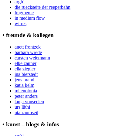
argh!
die rueckseite der reeperbahn
fragmente
in medium flow
wirres
• freunde & kollegen
anett frontzek
barbara wrede
carsten weitzmann
elke zauner
ella ziegler
ina bierstedt
jens brand
katia kelm
milenotopia
peter anders
tanja vonseelen
urs lüthi
uta zaumseil
• kunst – blogs & infos