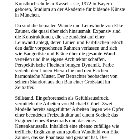
Kunsthochschule in Kassel – sie, 1972 in Bayern
geboren, Studium an der Akademie für bildende Künste
in München.
Da sind die bemalten Wände und Leinwände von Elke
Zauner, die quasi über sich hinausmalt. Expansiv sind
die Konstruktionen, die sie zunächst auf einer
Leinwand anlegt, deren Linien und Farbflächen jedoch
den dafür vorgesehenen Rahmen verlassen und sich
wie Baugerüste und Kräne über die gesamte Wand
verteilen und ihre eigene Architektur schaffen.
Perspektivische Fluchten bringen Dynamik, Farbe
verleiht den Linien Hierarchie und den Flächen
harmonische Muster. Der Betrachter beobachtet von
seinem Standort aus den Bau einer Großstadt im
Zeitraffer.
Stillstand, Eingefrorensein als Gefühlsausdruck,
vermitteln die Arbeiten von Michael Göbel. Zwei
Modelle bereits ausgeführter Arbeiten liegen wie Opfer
einer beendeten Freizeitkultur auf einem Sockel: das
Fragment eines Riesenrads und das eines
Kettenkarussells. Inhaltlich eine ebenso zufällige wie
treffliche Ergänzung zum großen Wandbild von Elke
Zauner, das sie Phantasialand genannt hat. Die