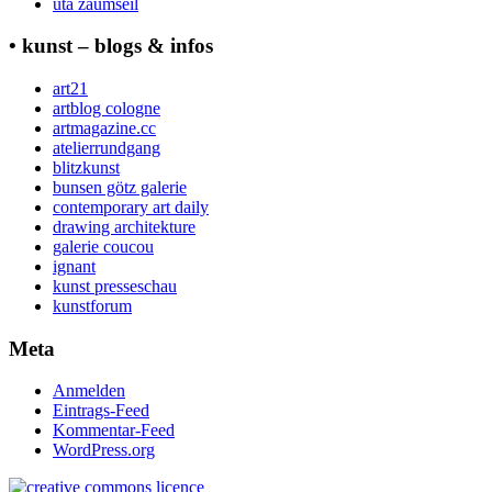
uta zaumseil
• kunst – blogs & infos
art21
artblog cologne
artmagazine.cc
atelierrundgang
blitzkunst
bunsen götz galerie
contemporary art daily
drawing architekture
galerie coucou
ignant
kunst presseschau
kunstforum
Meta
Anmelden
Eintrags-Feed
Kommentar-Feed
WordPress.org