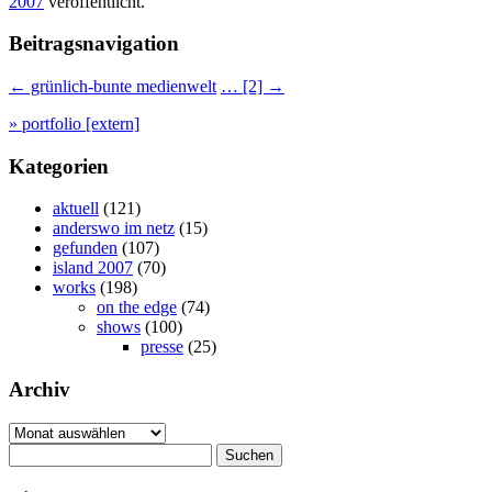
2007
veröffentlicht.
Beitragsnavigation
←
grünlich-bunte medienwelt
… [2]
→
» portfolio [extern]
Kategorien
aktuell
(121)
anderswo im netz
(15)
gefunden
(107)
island 2007
(70)
works
(198)
on the edge
(74)
shows
(100)
presse
(25)
Archiv
Archiv
Suchen
nach: