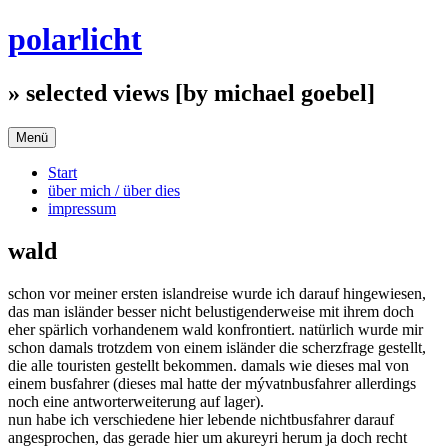
Zum
polarlicht
Inhalt
springen
» selected views [by michael goebel]
Menü
Start
über mich / über dies
impressum
wald
schon vor meiner ersten islandreise wurde ich darauf hingewiesen,
das man isländer besser nicht belustigenderweise mit ihrem doch
eher spärlich vorhandenem wald konfrontiert. natürlich wurde mir
schon damals trotzdem von einem isländer die scherzfrage gestellt,
die alle touristen gestellt bekommen. damals wie dieses mal von
einem busfahrer (dieses mal hatte der mývatnbusfahrer allerdings
noch eine antworterweiterung auf lager).
nun habe ich verschiedene hier lebende nichtbusfahrer darauf
angesprochen, das gerade hier um akureyri herum ja doch recht