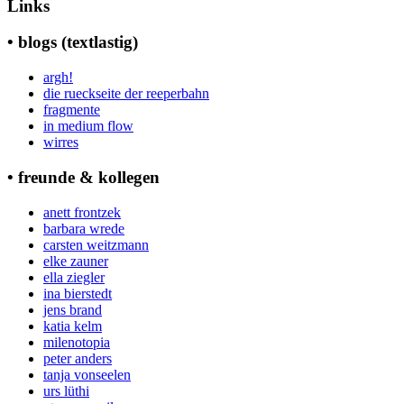
Links
• blogs (textlastig)
argh!
die rueckseite der reeperbahn
fragmente
in medium flow
wirres
• freunde & kollegen
anett frontzek
barbara wrede
carsten weitzmann
elke zauner
ella ziegler
ina bierstedt
jens brand
katia kelm
milenotopia
peter anders
tanja vonseelen
urs lüthi