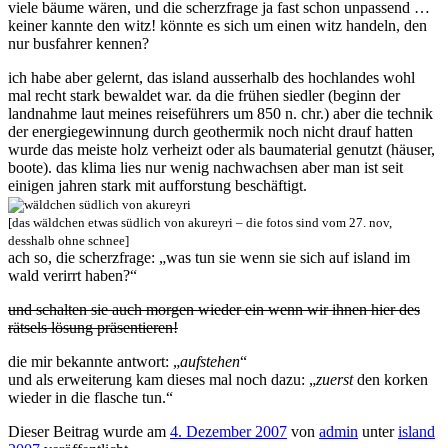
viele bäume wären, und die scherzfrage ja fast schon unpassend …
keiner kannte den witz! könnte es sich um einen witz handeln, den
nur busfahrer kennen?
ich habe aber gelernt, das island ausserhalb des hochlandes wohl
mal recht stark bewaldet war. da die frühen siedler (beginn der
landnahme laut meines reiseführers um 850 n. chr.) aber die technik
der energiegewinnung durch geothermik noch nicht drauf hatten
wurde das meiste holz verheizt oder als baumaterial genutzt (häuser,
boote). das klima lies nur wenig nachwachsen aber man ist seit
einigen jahren stark mit aufforstung beschäftigt.
[das wäldchen etwas südlich von akureyri – die fotos sind vom 27. nov,
desshalb ohne schnee]
ach so, die scherzfrage: „was tun sie wenn sie sich auf island im
wald verirrt haben?“
und schalten sie auch morgen wieder ein wenn wir ihnen hier des
rätsels lösung präsentieren!
die mir bekannte antwort: „
aufstehen
“
und als erweiterung kam dieses mal noch dazu: „
zuerst
den korken
wieder in die flasche tun.“
Dieser Beitrag wurde am
4. Dezember 2007
von
admin
unter
island