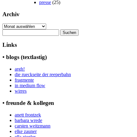
presse
(25)
Archiv
Archiv
Suchen
nach:
Links
• blogs (textlastig)
argh!
die rueckseite der reeperbahn
fragmente
in medium flow
wirres
• freunde & kollegen
anett frontzek
barbara wrede
carsten weitzmann
elke zauner
ella ziegler