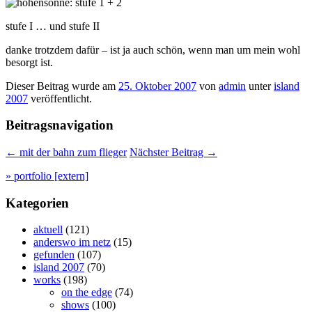
stufe I … und stufe II
danke trotzdem dafür – ist ja auch schön, wenn man um mein wohl
besorgt ist.
Dieser Beitrag wurde am
25. Oktober 2007
von
admin
unter
island
2007
veröffentlicht.
Beitragsnavigation
←
mit der bahn zum flieger
Nächster Beitrag
→
» portfolio [extern]
Kategorien
aktuell
(121)
anderswo im netz
(15)
gefunden
(107)
island 2007
(70)
works
(198)
on the edge
(74)
shows
(100)