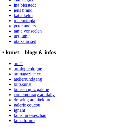
ina bierstedt
jens brand
katia kelm
milenotopia
peter anders
tanja vonseelen
urs lüthi
uta zaumseil
• kunst – blogs & infos
art21
artblog cologne
artmagazine.cc
atelierrundgang
blitzkunst
bunsen götz galerie
contemporary art daily
drawing architekture
galerie coucou
ignant
kunst presseschau
kunstforum